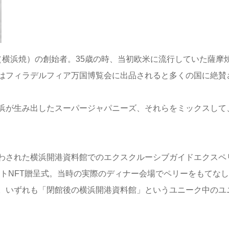
（横浜焼）の創始者。35歳の時、当初欧米に流行していた薩摩
はフィラデルフィア万国博覧会に出品されると多くの国に絶賛
が生み出したスーパージャパニーズ、それらをミックスして、
わされた横浜開港資料館でのエクスクルーシブガイドエクスペ
リーアセットNFT贈呈式。当時の実際のディナー会場でペリーをも
いずれも「閉館後の横浜開港資料館」というユニーク中のユニーク