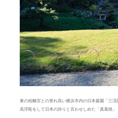
東の桂離宮との誉れ高い横浜市内の日本庭園「三渓
高浮彫をして日本の誇りと言わせしめた「真葛焼」