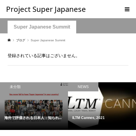
Project Super Japanese
Super Japanese Summit
ブログ
Super Japanese Summit
登録されている記事はございません。
未分類
NEWS
海外で評価される日本人：知られ...
ILTM Cannes, 2021